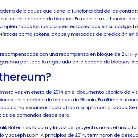
adena de bloques que tiene la funcionalidad de los contrato
cutan en la cadena de bloques. En cuanto a su función, los c
umplen todas las condiciones establecidas en su código. Lo
erísticas como tokens, dApps y mercados de predicción en 
 recompensados ​​con una recompensa en bloque de 2 ETH y la
 gasolina por todo lo registrado en la cadena de bloques, in
Ethereum?
imera vez en enero de 2014 en el documento técnico de Vita
ones en la cadena de bloques de Bitcoin. En última instancia
ada como escanear hacia atrás o scripts complicados. Se n
cias de comandos desde cero.
 Buterin es la cara y la voz del proyecto, no es el único fu
io y Joseph Lubin. A principios de 2014, terminaron de descu