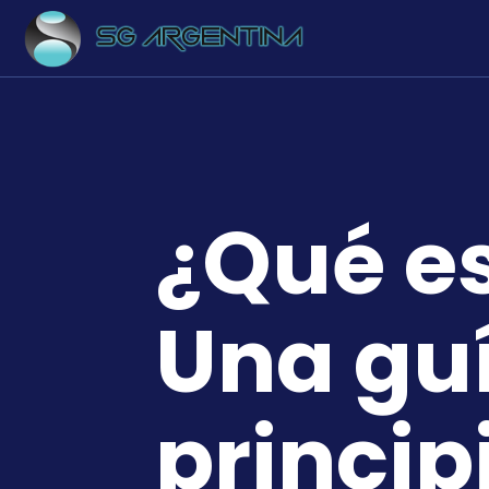
¿Qué e
Una gu
princip