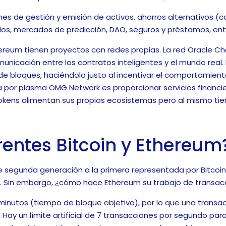
ones de gestión y emisión de activos, ahorros alternativos 
os, mercados de predicción, DAO, seguros y préstamos, ent
ereum tienen proyectos con redes propias. La red Oracle Chain
nicación entre los contratos inteligentes y el mundo real.
e bloques, haciéndolo justo al incentivar el comportamiento
por plasma OMG Network es proporcionar servicios financier
tokens alimentan sus propios ecosistemas pero al mismo ti
rentes Bitcoin y Ethereum
segunda generación a la primera representada por Bitcoin. 
. Sin embargo, ¿cómo hace Ethereum su trabajo de transacc
 minutos (tiempo de bloque objetivo), por lo que una tran
y un límite artificial de 7 transacciones por segundo para 